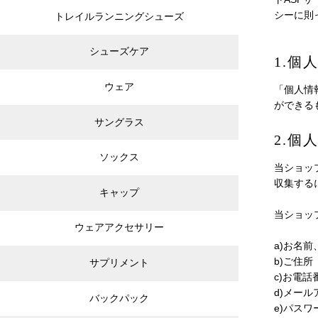
シー
に則
トレイルランニングシューズ
シューズケア
1.個
ウェア
「個人情
ができる
サングラス
2.個
ソックス
当ショッ
収集する
キャップ
当ショッ
ウェアアクセサリー
a)お名
b)ご住所
サプリメント
c)お電話
d)メー
バックパック
e)パスワ