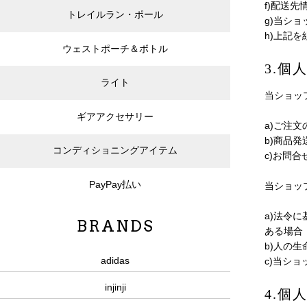
f)配送先
トレイルラン・ポール
g)当シ
h)上記
ウェストポーチ＆ボトル
3.個
ライト
当ショッ
ギアアクセサリー
a)ご注
b)商品
コンディショニングアイテム
c)お問
PayPay払い
当ショッ
a)法令
BRANDS
ある場合
b)人の
adidas
c)当シ
injinji
4.個