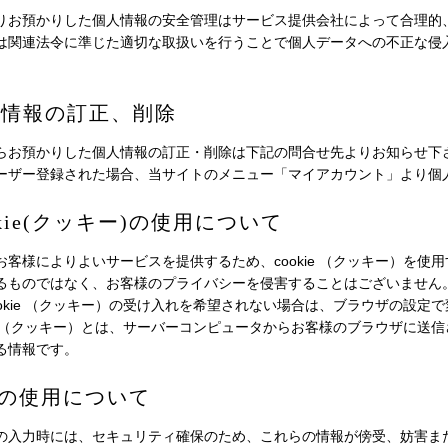
りお預かりした個人情報の安全管理はサービス提供会社によって合理的
は関連法令に準じた適切な取扱いを行うことで個人データへの不正な侵
人情報の訂正、削除
らお預かりした個人情報の訂正・削除は下記の問合せ先よりお知らせ下
ーザー登録された場合、当サイトのメニュー「マイアカウント」より個
ookie(クッキー)の使用について
お客様によりよいサービスを提供するため、cookie （クッキー）を
るものではなく、お客様のプライバシーを侵害することはございません
ookie （クッキー）の受け入れを希望されない場合は、ブラウザの設定
kie （クッキー）とは、サーバーコンピュータからお客様のブラウザに
る情報です。
SLの使用について
の入力時には、セキュリティ確保のため、これらの情報が傍受、妨害または改ざん