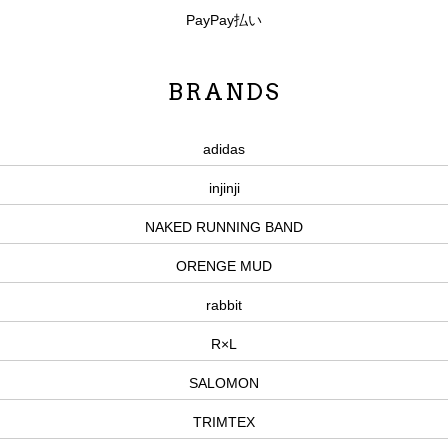
PayPay払い
BRANDS
adidas
injinji
NAKED RUNNING BAND
ORENGE MUD
rabbit
R×L
SALOMON
TRIMTEX