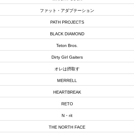
ファット・アダプテーション
PATH PROJECTS
BLACK DIAMOND
Teton Bros.
Dirty Girl Gaiters
オレは摂取す
MERRELL
HEARTBREAK
RETO
N・rit
THE NORTH FACE