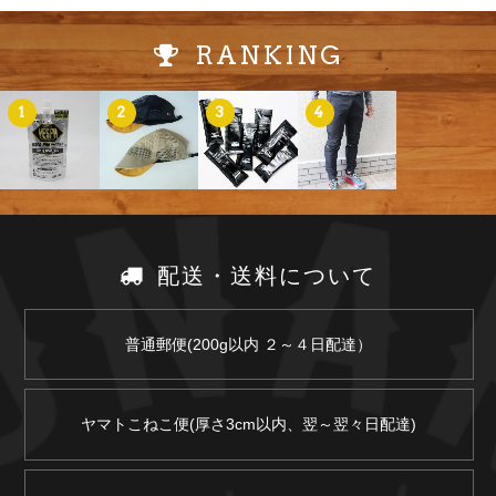
RANKING
1
2
3
4
配送・送料について
普通郵便(200g以内 ２～４日配達）
ヤマトこねこ便(厚さ3cm以内、翌～翌々日配達)