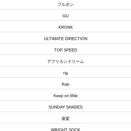
ブルボン
GU
KRONK
ULTIMATE DIRECTION
TOP SPEED
アフリカンドリーム
rig
Rab
Keep on Mile
SUNDAY SHADES
凌駕
WRIGHT SOCK