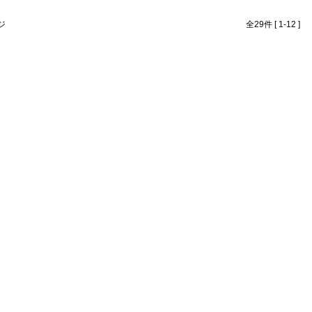
ジ
全29件 [ 1-12 ]