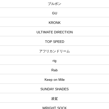
ブルボン
GU
KRONK
ULTIMATE DIRECTION
TOP SPEED
アフリカンドリーム
rig
Rab
Keep on Mile
SUNDAY SHADES
凌駕
WRIGHT SOCK