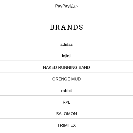
PayPay払い
BRANDS
adidas
injinji
NAKED RUNNING BAND
ORENGE MUD
rabbit
R×L
SALOMON
TRIMTEX