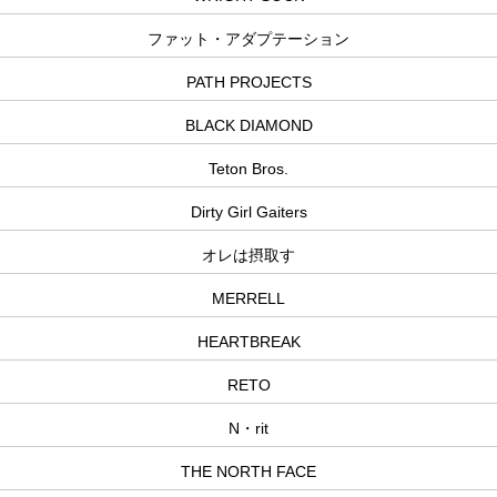
ファット・アダプテーション
PATH PROJECTS
BLACK DIAMOND
Teton Bros.
Dirty Girl Gaiters
オレは摂取す
MERRELL
HEARTBREAK
RETO
N・rit
THE NORTH FACE