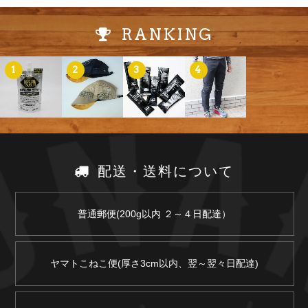
RANKING
1
2
3
4
配送・送料について
普通郵便(200g以内 ２～４日配達）
ヤマトこねこ便(厚さ3cm以内、翌～翌々日配達)