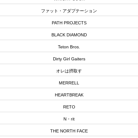
ファット・アダプテーション
PATH PROJECTS
BLACK DIAMOND
Teton Bros.
Dirty Girl Gaiters
オレは摂取す
MERRELL
HEARTBREAK
RETO
N・rit
THE NORTH FACE