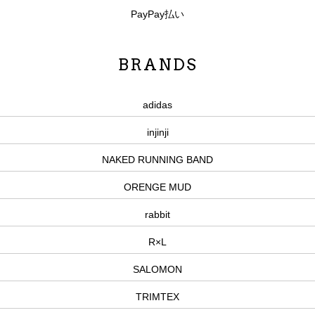
PayPay払い
BRANDS
adidas
injinji
NAKED RUNNING BAND
ORENGE MUD
rabbit
R×L
SALOMON
TRIMTEX