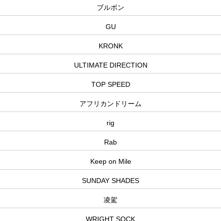
ブルボン
GU
KRONK
ULTIMATE DIRECTION
TOP SPEED
アフリカンドリーム
rig
Rab
Keep on Mile
SUNDAY SHADES
凌駕
WRIGHT SOCK