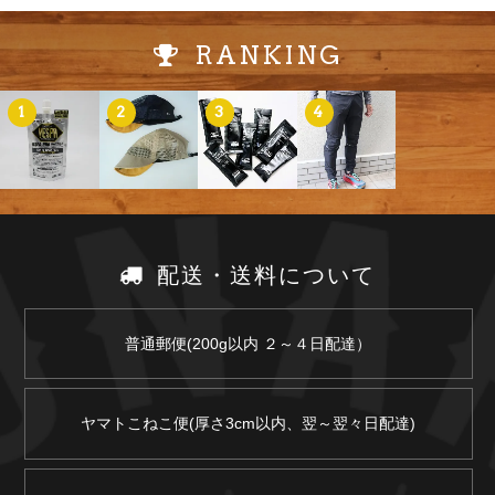
RANKING
1
2
3
4
配送・送料について
普通郵便(200g以内 ２～４日配達）
ヤマトこねこ便(厚さ3cm以内、翌～翌々日配達)