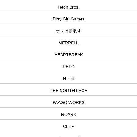
Teton Bros.
Dirty Girl Gaiters
オレは摂取す
MERRELL
HEARTBREAK
RETO
N・rit
THE NORTH FACE
PAAGO WORKS
ROARK
CLEF